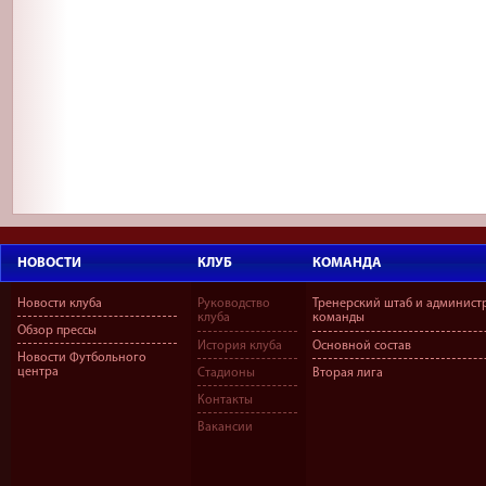
НОВОСТИ
КЛУБ
КОМАНДА
Новости клуба
Руководство
Тренерский штаб и админист
клуба
команды
Обзор прессы
История клуба
Основной состав
Новости Футбольного
центра
Стадионы
Вторая лига
Контакты
Вакансии