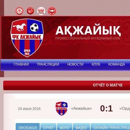
АҚЖАЙЫҚ
ПРОФЕССИОНАЛЬНЫЙ ФУТБОЛЬНЫЙ КЛУБ
ГЛАВНАЯ
ТРАНСЛЯЦИИ
НОВОСТИ
КЛУБ
КОМАНДА
ОТЧЁТ О МАТЧЕ
0:1
«Акжайык»
«Орд
24 июня 2016
ОНЛАЙН ТРАНСЛЯЦ
ПРОТОКОЛ
ОТЧЁТ
ФОТО
ВИДЕО