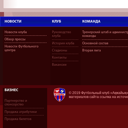
НОВОСТИ
КЛУБ
КОМАНДА
Новости клуба
Руководство
Тренерский штаб и админист
клуба
команды
Обзор прессы
История клуба
Основной состав
Новости Футбольного
центра
Стадионы
Вторая лига
Контакты
Вакансии
БИЗНЕС
© 2019 Футбольный клуб «Ақжайық»
материалов сайта ссылка на источ
Партнерство и
спонсорство
Продажа атрибутики
Продажа билетов